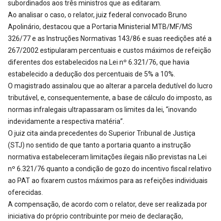
subordinados aos três ministros que as editaram.
Ao analisar o caso, o relator, juiz federal convocado Bruno
Apolinário, destacou que a Portaria Ministerial MTB/MF/MS
326/77 e as Instruções Normativas 143/86 e suas reedições até a
267/2002 estipularam percentuais e custos máximos de refeição
diferentes dos estabelecidos na Lei nº 6.321/76, que havia
estabelecido a dedução dos percentuais de 5% a 10%.
O magistrado assinalou que ao alterar a parcela dedutível do lucro
tributável, e, consequentemente, a base de cálculo do imposto, as
normas infralegais ultrapassaram os limites da lei, “inovando
indevidamente a respectiva matéria”.
O juiz cita ainda precedentes do Superior Tribunal de Justiça
(STJ) no sentido de que tanto a portaria quanto a instrução
normativa estabeleceram limitações ilegais não previstas na Lei
nº 6.321/76 quanto a condição de gozo do incentivo fiscal relativo
ao PAT ao fixarem custos máximos para as refeições individuais
oferecidas.
A compensação, de acordo com o relator, deve ser realizada por
iniciativa do próprio contribuinte por meio de declaração,