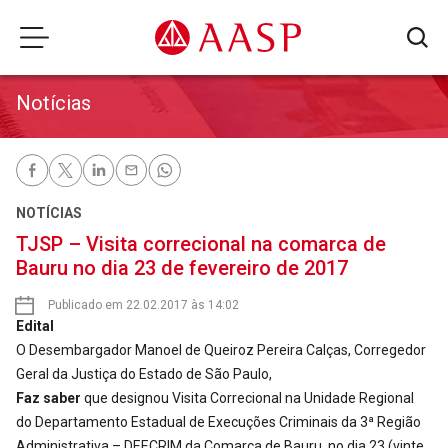
Notícias
NOTÍCIAS
TJSP – Visita correcional na comarca de
Bauru no dia 23 de fevereiro de 2017
Publicado em 22.02.2017 às 14:02
Edital
O Desembargador Manoel de Queiroz Pereira Calças, Corregedor
Geral da Justiça do Estado de São Paulo,
Faz saber
que designou Visita Correcional na Unidade Regional
do Departamento Estadual de Execuções Criminais da 3ª Região
Administrativa – DEECRIM da Comarca de Bauru, no dia 23 (vinte