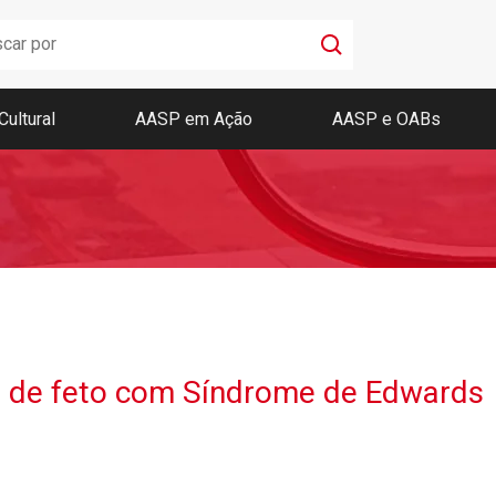
Cultural
AASP em Ação
AASP e OABs
Boletim AASP
Coleção de Códigos de Bolso
Revista da AASP
to de feto com Síndrome de Edwards