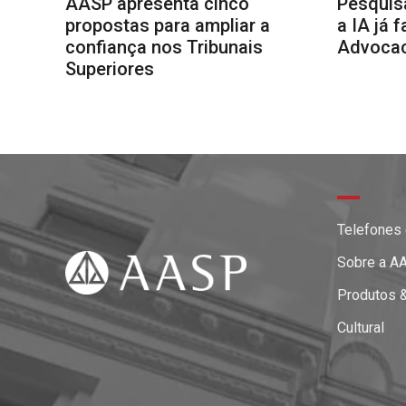
AASP apresenta cinco
Pesquis
propostas para ampliar a
a IA já 
confiança nos Tribunais
Advocaci
Superiores
Telefones
Sobre a A
Produtos 
Cultural