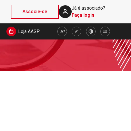
Já é associado?
Associe-se
Faça login
Loja AASP