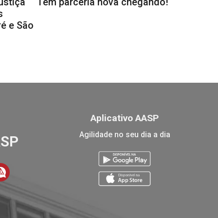
ustiça
Tem parceria nova chegando!
s
é e São
Aplicativo AASP
Agilidade no seu dia a dia
ASP