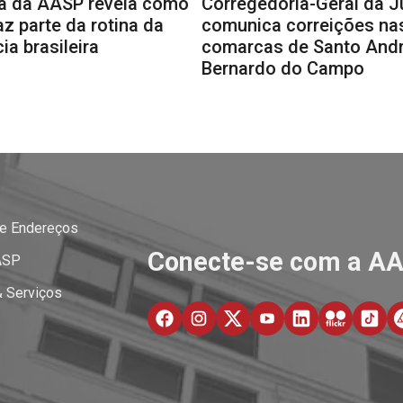
a da AASP revela como
Corregedoria-Geral da J
faz parte da rotina da
comunica correições na
a brasileira
comarcas de Santo Andr
Bernardo do Campo
 e Endereços
Conecte-se com a A
ASP
& Serviços