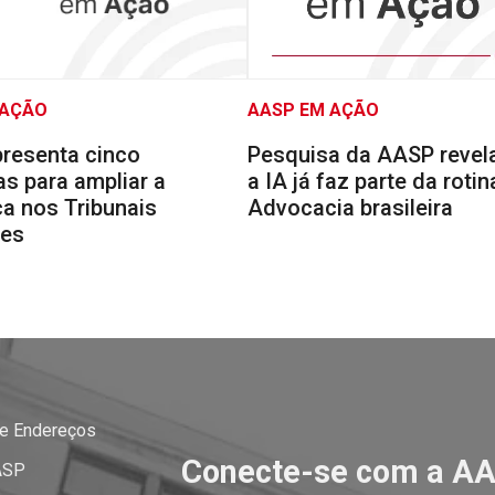
 AÇÃO
AASP EM AÇÃO
resenta cinco
Pesquisa da AASP reve
s para ampliar a
a IA já faz parte da rotin
a nos Tribunais
Advocacia brasileira
res
 e Endereços
Conecte-se com a A
ASP