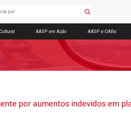
Cultural
AASP em Ação
AASP e OABs
Boletim AASP
Coleção de Códigos de Bolso
Revista da AASP
liente por aumentos indevidos em pl