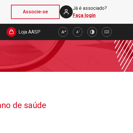
Já é associado?
Associe-se
Faça login
Loja AASP
ano de saúde