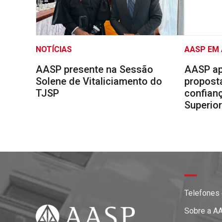
NOTÍCIAS
AASP EM
AASP presente na Sessão
AASP ap
Solene de Vitaliciamento do
proposta
TJSP
confianç
Superio
Telefones
Sobre a A