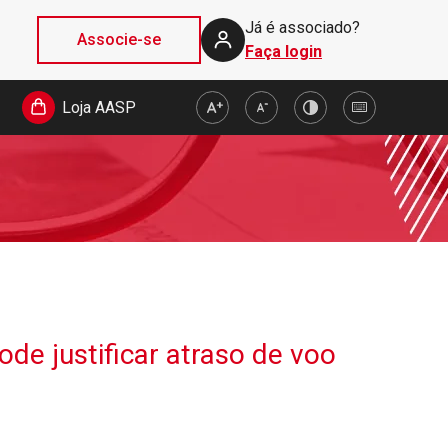
Já é associado?
Associe-se
Faça login
Loja AASP
de justificar atraso de voo