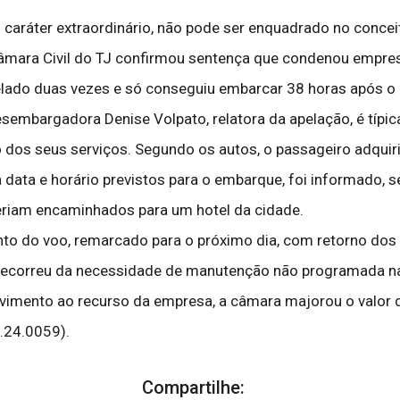
ráter extraordinário, não pode ser enquadrado no conceito 
 Câmara Civil do TJ confirmou sentença que condenou empr
lado duas vezes e só conseguiu embarcar 38 horas após o 
esembargadora Denise Volpato, relatora da apelação, é típi
o dos seus serviços. Segundo os autos, o passageiro adqui
data e horário previstos para o embarque, foi informado, s
seriam encaminhados para um hotel da cidade.
to do voo, remarcado para o próximo dia, com retorno dos 
decorreu da necessidade de manutenção não programada na
ovimento ao recurso da empresa, a câmara majorou o valor d
.24.0059).
Compartilhe: