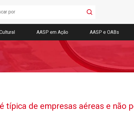
Cultural
AASP em Ação
AASP e OABs
Boletim AASP
Coleção de Códigos de Bolso
Revista da AASP
 típica de empresas aéreas e não po