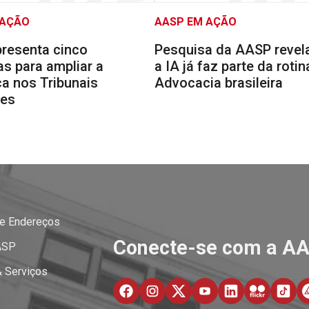
 AÇÃO
AASP EM AÇÃO
resenta cinco
Pesquisa da AASP reve
s para ampliar a
a IA já faz parte da rotin
a nos Tribunais
Advocacia brasileira
res
 e Endereços
Conecte-se com a A
ASP
& Serviços