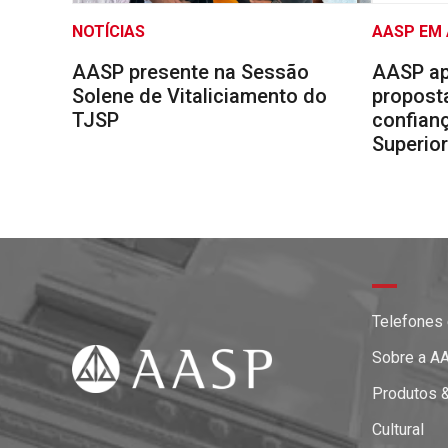
NOTÍCIAS
AASP EM
AASP presente na Sessão
AASP ap
Solene de Vitaliciamento do
proposta
TJSP
confianç
Superio
Telefones
Sobre a A
Produtos 
Cultural