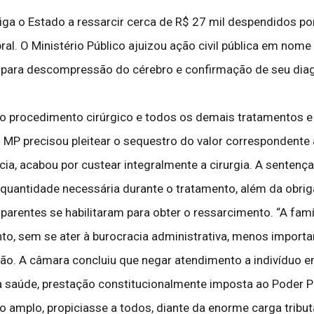
iga o Estado a ressarcir cerca de R$ 27 mil despendidos por
al. O Ministério Público ajuizou ação civil pública em no
a para descompressão do cérebro e confirmação de seu diag
e o procedimento cirúrgico e todos os demais tratamentos
o MP precisou pleitear o sequestro do valor correspondent
acia, acabou por custear integralmente a cirurgia. A senten
quantidade necessária durante o tratamento, além da obriga
rentes se habilitaram para obter o ressarcimento. “A famíl
to, sem se ater à burocracia administrativa, menos importan
ação. A câmara concluiu que negar atendimento a indivíduo
 saúde, prestação constitucionalmente imposta ao Poder P
 amplo, propiciasse a todos, diante da enorme carga tributá