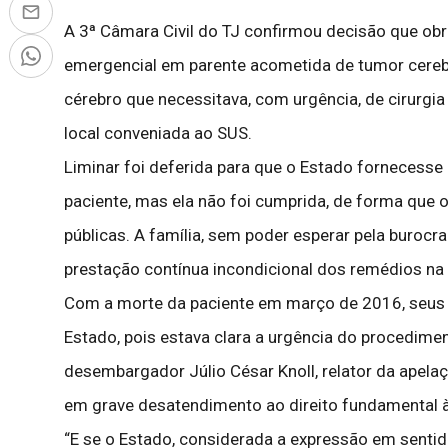
A 3ª Câmara Civil do TJ confirmou decisão que obr
emergencial em parente acometida de tumor cerebr
cérebro que necessitava, com urgência, de cirurgi
local conveniada ao SUS.
Liminar foi deferida para que o Estado fornecess
paciente, mas ela não foi cumprida, de forma que 
públicas. A família, sem poder esperar pela burocr
prestação contínua incondicional dos remédios na 
Com a morte da paciente em março de 2016, seus pa
Estado, pois estava clara a urgência do procedimen
desembargador Júlio César Knoll, relator da apel
em grave desatendimento ao direito fundamental à
“E se o Estado, considerada a expressão em sentido