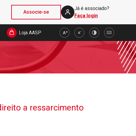
Já é associado?
Associe-se
Faça login
Loja AASP
direito a ressarcimento