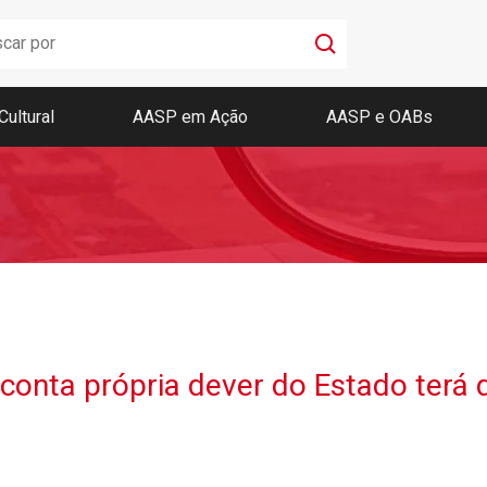
Cultural
AASP em Ação
AASP e OABs
Boletim AASP
Coleção de Códigos de Bolso
Revista da AASP
 conta própria dever do Estado terá 