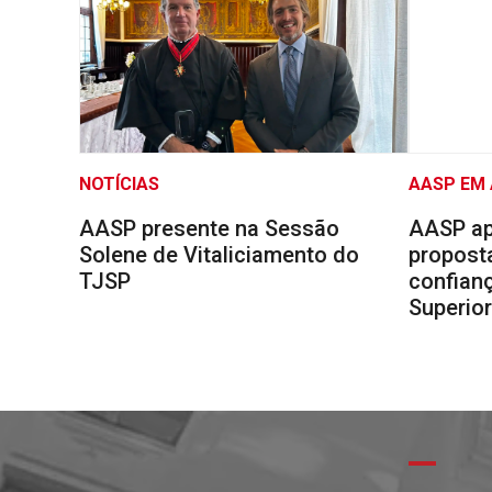
NOTÍCIAS
AASP EM
AASP presente na Sessão
AASP ap
Solene de Vitaliciamento do
proposta
TJSP
confianç
Superio