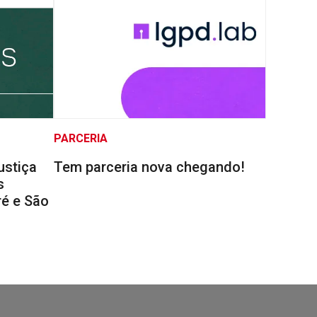
PARCERIA
ustiça
Tem parceria nova chegando!
s
é e São