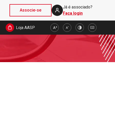
Já é associado?
Associe-se
Faça login
Loja AASP