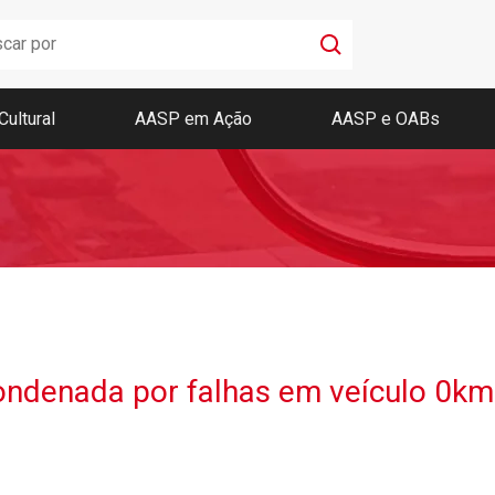
Cultural
AASP em Ação
AASP e OABs
Boletim AASP
Coleção de Códigos de Bolso
Revista da AASP
ndenada por falhas em veículo 0km