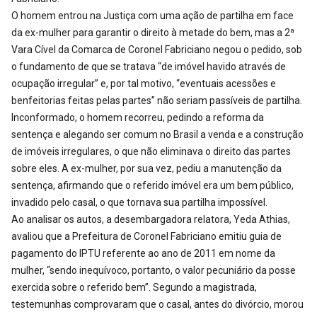
O homem entrou na Justiça com uma ação de partilha em face
da ex-mulher para garantir o direito à metade do bem, mas a 2ª
Vara Cível da Comarca de Coronel Fabriciano negou o pedido, sob
o fundamento de que se tratava “de imóvel havido através de
ocupação irregular” e, por tal motivo, “eventuais acessões e
benfeitorias feitas pelas partes” não seriam passíveis de partilha.
Inconformado, o homem recorreu, pedindo a reforma da
sentença e alegando ser comum no Brasil a venda e a construção
de imóveis irregulares, o que não eliminava o direito das partes
sobre eles. A ex-mulher, por sua vez, pediu a manutenção da
sentença, afirmando que o referido imóvel era um bem público,
invadido pelo casal, o que tornava sua partilha impossível.
Ao analisar os autos, a desembargadora relatora, Yeda Athias,
avaliou que a Prefeitura de Coronel Fabriciano emitiu guia de
pagamento do IPTU referente ao ano de 2011 em nome da
mulher, “sendo inequívoco, portanto, o valor pecuniário da posse
exercida sobre o referido bem”. Segundo a magistrada,
testemunhas comprovaram que o casal, antes do divórcio, morou