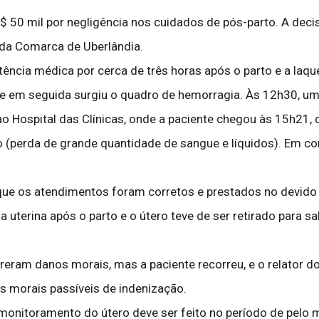
 R$ 50 mil por negligência nos cuidados de pós-parto. A deci
 da Comarca de Uberlândia.
tência médica por cerca de três horas após o parto e a laqu
0 e em seguida surgiu o quadro de hemorragia. Às 12h30, u
 Hospital das Clínicas, onde a paciente chegou às 15h21, 
(perda de grande quantidade de sangue e líquidos). Em con
 que os atendimentos foram corretos e prestados no devido 
terina após o parto e o útero teve de ser retirado para salva
rreram danos morais, mas a paciente recorreu, e o relator
s morais passíveis de indenização.
 o monitoramento do útero deve ser feito no período de pelo