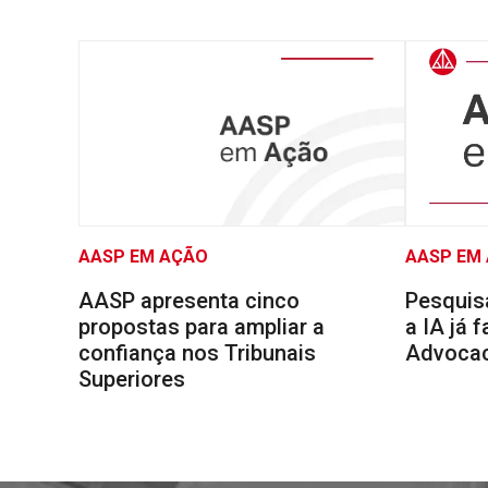
AASP EM AÇÃO
AASP EM
AASP apresenta cinco
Pesquis
propostas para ampliar a
a IA já 
confiança nos Tribunais
Advocaci
Superiores