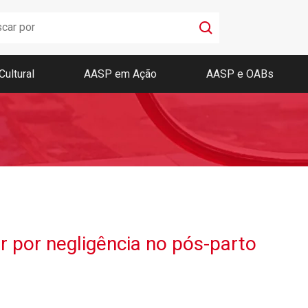
Cultural
AASP em Ação
AASP e OABs
Boletim AASP
Coleção de Códigos de Bolso
Revista da AASP
r por negligência no pós-parto