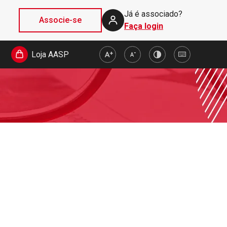
Já é associado?
Associe-se
Faça login
Loja AASP