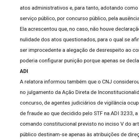
atos administrativos e, para tanto, adotando como f
serviço público, por concurso público, pela ausênc
Ela acrescentou que, no caso, não houve declaração
nulidade dos atos questionados, para o qual se afi
ser improcedente a alegação de desrespeito ao con
poderia configurar punição porque apenas se decla
ADI
A relatora informou também que o CNJ considerou
no julgamento da Ação Direta de Inconstitucional
concurso, de agentes judiciários de vigilância o
de fraude ao que decidido pelo STF na ADI 3233, a
comando constitucional previsto no inciso V do ar
público destinam-se apenas às atribuições de dire