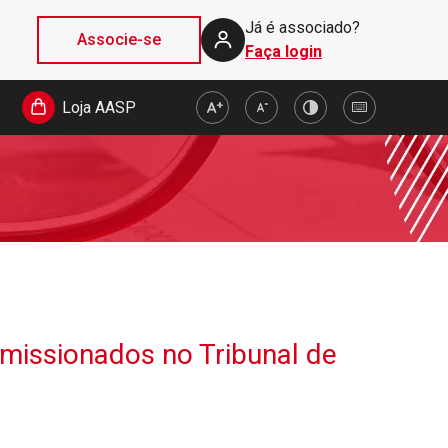
Já é associado?
Associe-se
Faça login
Loja AASP
missionados no Tribunal de