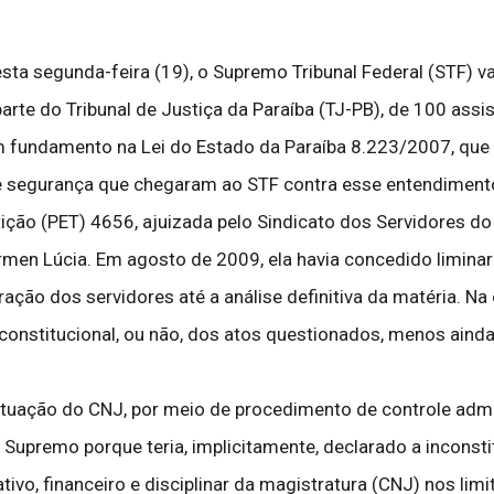
ta segunda-feira (19), o Supremo Tribunal Federal (STF) v
 parte do Tribunal de Justiça da Paraíba (TJ-PB), de 100 a
m fundamento na Lei do Estado da Paraíba 8.223/2007, que
egurança que chegaram ao STF contra esse entendiment
ção (PET) 4656, ajuizada pelo Sindicato dos Servidores do P
ármen Lúcia. Em agosto de 2009, ela havia concedido limin
ção dos servidores até a análise definitiva da matéria. Na o
constitucional, ou não, dos atos questionados, menos ainda
atuação do CNJ, por meio de procedimento de controle admin
upremo porque teria, implicitamente, declarado a inconsti
tivo, financeiro e disciplinar da magistratura (CNJ) nos li