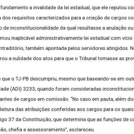
undamento a invalidade da lei estadual, que ele reputou con
ia dos requisitos caracterizados para a criação de cargos c
 de inconstitucionalidade da qual resultasse a anulação ou
rmou inaplicável administrativamente lei estadual com vício 
traditório, também apontada pelos servidores atingidos. N
rou a nulidade dos atos para que o Tribunal tomasse as pro
 que o TJ-PB descumpriu, mesmo que baseando-se em outra
idade (ADI) 3233, quando foram consideradas inconstitucio
cupantes de cargos em comissão. “No caso em pauta, além d
 leitura das atribuições conferidas aos cargos para os qua
tigo 37 da Constituição, que determina que as funções de 
ção, chefia e assessoramento”, esclareceu.