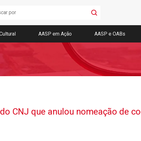
Cultural
AASP em Ação
AASP e OABs
Boletim AASP
Coleção de Códigos de Bolso
Revista da AASP
 do CNJ que anulou nomeação de co