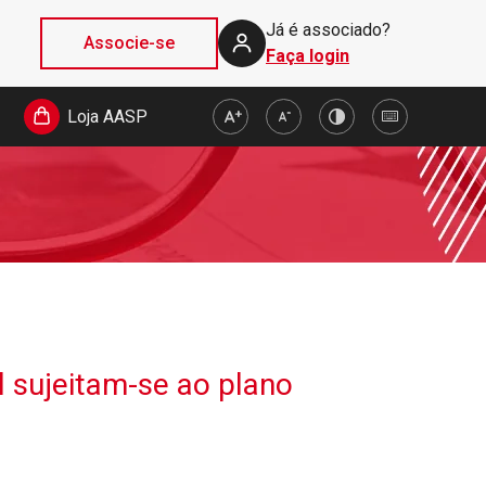
Já é associado?
Associe-se
Faça login
Loja AASP
l sujeitam-se ao plano