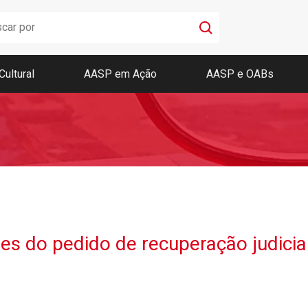
Cultural
AASP em Ação
AASP e OABs
Boletim AASP
Coleção de Códigos de Bolso
Revista da AASP
es do pedido de recuperação judicia