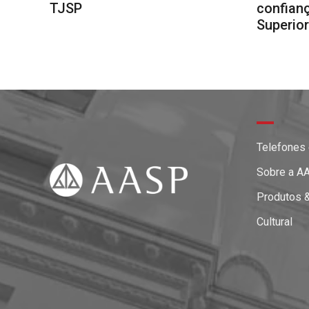
TJSP
confianç
Superio
Telefones
Sobre a A
Produtos 
Cultural