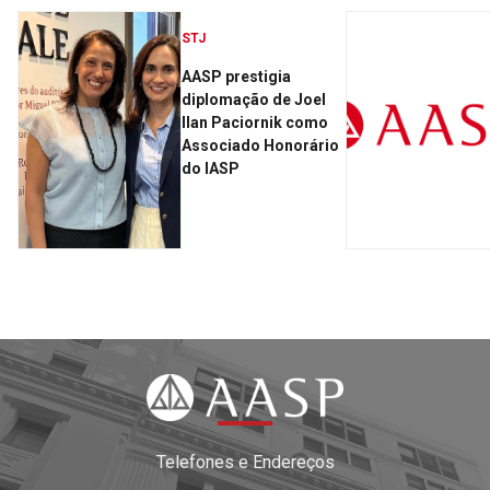
STJ
AASP prestigia
diplomação de Joel
Ilan Paciornik como
Associado Honorário
do IASP
Telefones e Endereços