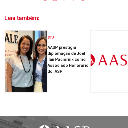
Leia também:
STJ
AASP prestigia
diplomação de Joel
Ilan Paciornik como
Associado Honorário
do IASP