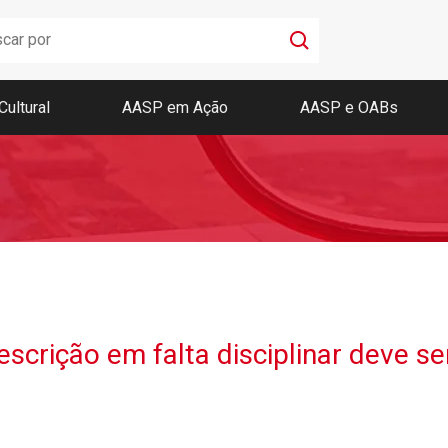
Cultural
AASP em Ação
AASP e OABs
Boletim AASP
Coleção de Códigos de Bolso
Revista da AASP
escrição em falta disciplinar deve se