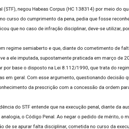
eral (STF), negou Habeas Corpus (HC 138314) por meio do q
no curso do cumprimento da pena, pedia que fosse reconheci
cou que no caso de infração disciplinar, deve-se utilizar, po
 regime semiaberto e que, diante do cometimento de falta
ave a ele imputada, supostamente praticada em março de 201
 por base o disposto na Lei 8.112/1990, que trata do regim
ivas em geral. Com esse argumento, questionando decisão q
econhecimento da prescrição com a concessão da ordem par
rudência do STF entende que na execução penal, diante da a
por analogia, o Código Penal. Ao negar o pedido de mérito, o 
 de se apurar falta disciplinar, cometida no curso da execu