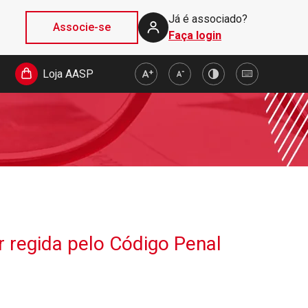
Já é associado?
Associe-se
Faça login
Loja AASP
r regida pelo Código Penal