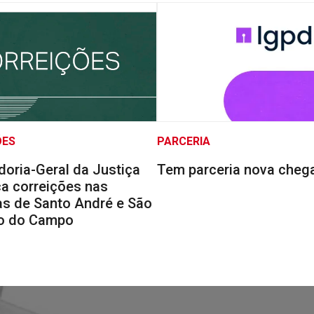
ÕES
PARCERIA
doria-Geral da Justiça
Tem parceria nova cheg
a correições nas
s de Santo André e São
o do Campo