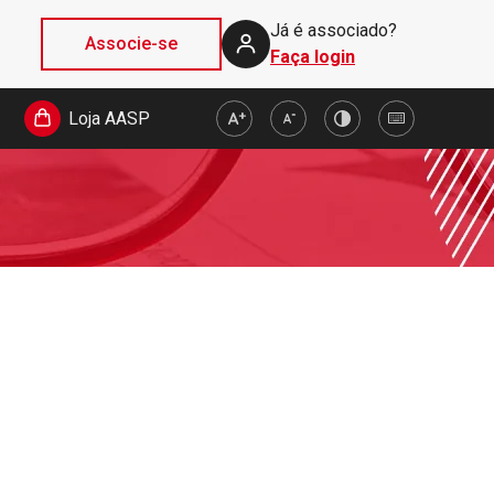
Já é associado?
Associe-se
Faça login
Loja AASP