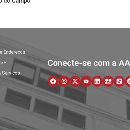
o do Campo
 e Endereços
Conecte-se com a A
ASP
& Serviços