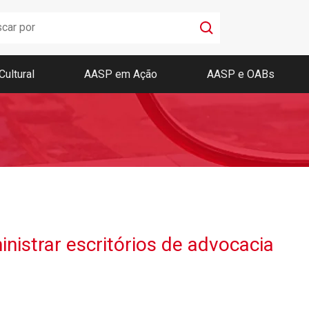
Cultural
AASP em Ação
AASP e OABs
Boletim AASP
Coleção de Códigos de Bolso
Revista da AASP
istrar escritórios de advocacia