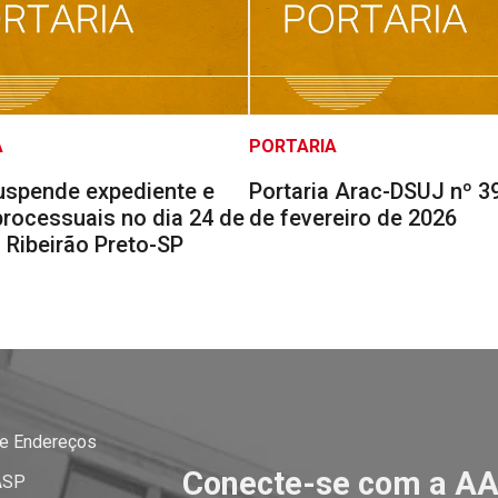
A
PORTARIA
uspende expediente e
Portaria Arac-DSUJ nº 39
processuais no dia 24 de
de fevereiro de 2026
 Ribeirão Preto-SP
 e Endereços
Conecte-se com a A
ASP