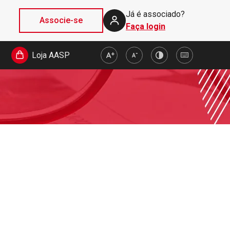
Já é associado?
Associe-se
Faça login
Loja AASP