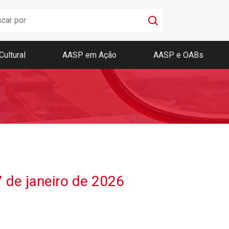
Cultural
AASP em Ação
AASP e OABs
Boletim AASP
Coleção de Códigos de Bolso
Revista da AASP
7 de janeiro de 2026