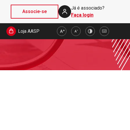
Já é associado?
Associe-se
Faça login
Loja AASP