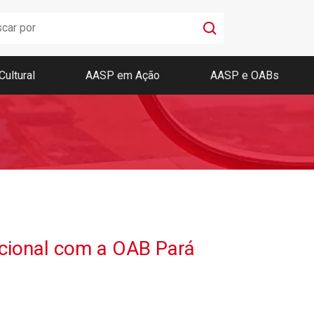
Cultural
AASP em Ação
AASP e OABs
Boletim AASP
Coleção de Códigos de Bolso
Revista da AASP
ucional com a OAB Pará