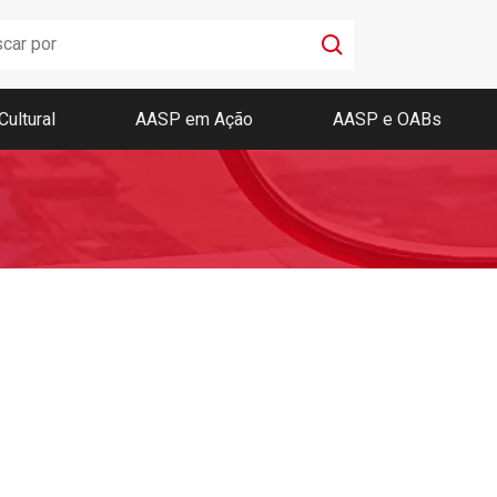
Cultural
AASP em Ação
AASP e OABs
Boletim AASP
Coleção de Códigos de Bolso
Revista da AASP