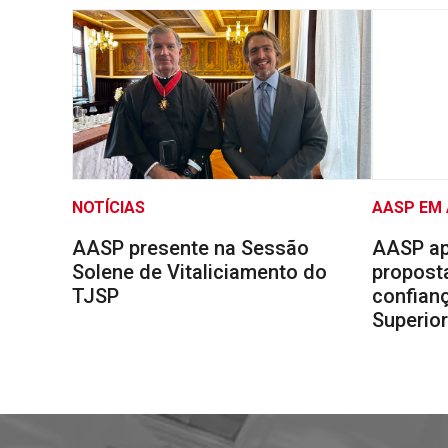
NOTÍCIAS
AASP EM
AASP presente na Sessão
AASP ap
Solene de Vitaliciamento do
proposta
TJSP
confianç
Superio