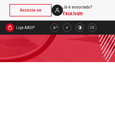
Já é associado?
Associe-se
Faça login
Loja AASP