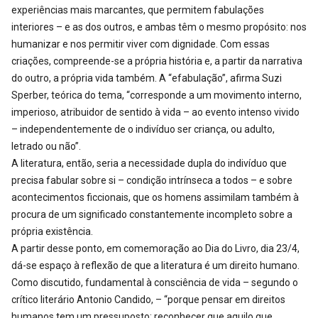
experiências mais marcantes, que permitem fabulações
interiores – e as dos outros, e ambas têm o mesmo propósito: nos
humanizar e nos permitir viver com dignidade. Com essas
criações, compreende-se a própria história e, a partir da narrativa
do outro, a própria vida também. A “efabulação”, afirma Suzi
Sperber, teórica do tema, “corresponde a um movimento interno,
imperioso, atribuidor de sentido à vida – ao evento intenso vivido
– independentemente de o indivíduo ser criança, ou adulto,
letrado ou não”.
A literatura, então, seria a necessidade dupla do indivíduo que
precisa fabular sobre si – condição intrínseca a todos – e sobre
acontecimentos ficcionais, que os homens assimilam também à
procura de um significado constantemente incompleto sobre a
própria existência.
A partir desse ponto, em comemoração ao Dia do Livro, dia 23/4,
dá-se espaço à reflexão de que a literatura é um direito humano.
Como discutido, fundamental à consciência de vida – segundo o
crítico literário Antonio Candido, – “porque pensar em direitos
humanos tem um pressuposto: reconhecer que aquilo que