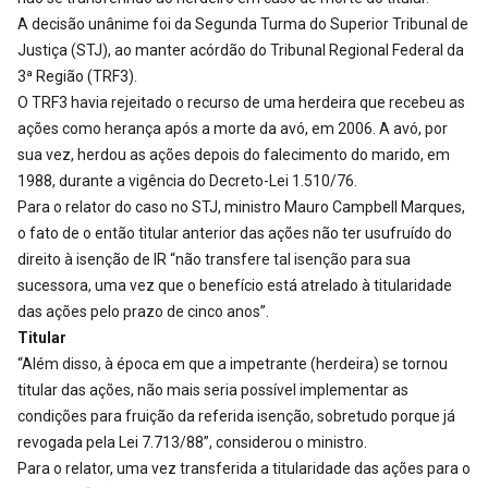
A decisão unânime foi da Segunda Turma do Superior Tribunal de
Justiça (STJ), ao manter acórdão do Tribunal Regional Federal da
3ª Região (TRF3).
O TRF3 havia rejeitado o recurso de uma herdeira que recebeu as
ações como herança após a morte da avó, em 2006. A avó, por
sua vez, herdou as ações depois do falecimento do marido, em
1988, durante a vigência do Decreto-Lei 1.510/76.
Para o relator do caso no STJ, ministro Mauro Campbell Marques,
o fato de o então titular anterior das ações não ter usufruído do
direito à isenção de IR “não transfere tal isenção para sua
sucessora, uma vez que o benefício está atrelado à titularidade
das ações pelo prazo de cinco anos”.
Titular
“Além disso, à época em que a impetrante (herdeira) se tornou
titular das ações, não mais seria possível implementar as
condições para fruição da referida isenção, sobretudo porque já
revogada pela Lei 7.713/88”, considerou o ministro.
Para o relator, uma vez transferida a titularidade das ações para o