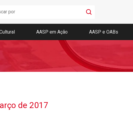
Cultural
AASP em Ação
AASP e OABs
Boletim AASP
Coleção de Códigos de Bolso
Revista da AASP
arço de 2017