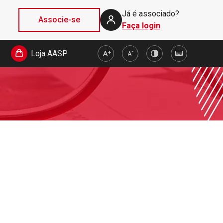
Já é associado?
Associe-se
Faça login
Loja AASP