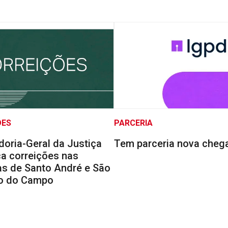
ÕES
PARCERIA
doria-Geral da Justiça
Tem parceria nova cheg
a correições nas
s de Santo André e São
o do Campo