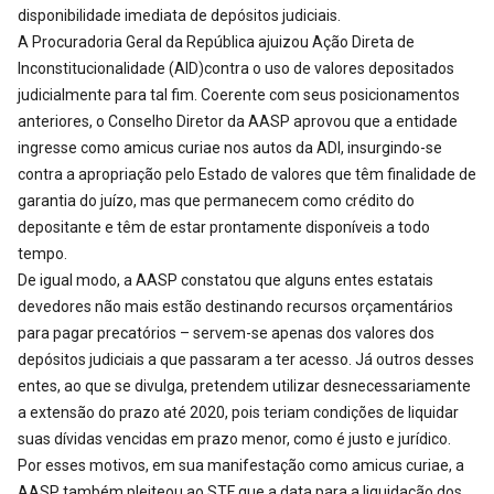
disponibilidade imediata de depósitos judiciais.
A Procuradoria Geral da República ajuizou Ação Direta de
Inconstitucionalidade (AID)contra o uso de valores depositados
judicialmente para tal fim. Coerente com seus posicionamentos
anteriores, o Conselho Diretor da AASP aprovou que a entidade
ingresse como amicus curiae nos autos da ADI, insurgindo-se
contra a apropriação pelo Estado de valores que têm finalidade de
garantia do juízo, mas que permanecem como crédito do
depositante e têm de estar prontamente disponíveis a todo
tempo.
De igual modo, a AASP constatou que alguns entes estatais
devedores não mais estão destinando recursos orçamentários
para pagar precatórios – servem-se apenas dos valores dos
depósitos judiciais a que passaram a ter acesso. Já outros desses
entes, ao que se divulga, pretendem utilizar desnecessariamente
a extensão do prazo até 2020, pois teriam condições de liquidar
suas dívidas vencidas em prazo menor, como é justo e jurídico.
Por esses motivos, em sua manifestação como amicus curiae, a
AASP também pleiteou ao STF que a data para a liquidação dos