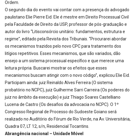
Ordem.
O segundo dia do evento vai contar com a presença do advogado
paulistano Elie Pierre Eid. Ele é mestre em Direito Processual Civil
pela Faculdade de Direito da USP, professor de pós-graduação e
autor do livro “Litisconsórcio unitário: fundamentos, estrutura e
regime”, editado pela Revista dos Tribunais. “Procurarei abordar
os mecanismos trazidos pelo novo CPC para tratamento dos
litígios repetitivos. Esses mecanismos, que são variados, dão
ensejo a um sistema processual específico e que merece uma
leitura própria. Buscarei mostrar os efeitos que esses
mecanismos buscam atingir com o novo código”, explicou Elie Eid.
Participam ainda: juiz Reinaldo Alves Ferreira (O sistema
probatório no NCPC), juiz Guilherme Sarri Carreira (Os poderes do
juiz no âmbito da execução) e juiz Thiago Soares Castelliano
Lucena de Castro (Os desafios da advocacia no NCPC). O 1º
Congresso Regional de Processo do Sudoeste Goiano será
realizado no Auditório do Fórum de Rio Verde, na Av. Universitária,
Quadra 07, LT 12, s/n, Residencial Tocantins.
Abrangência nacional – Unidade Móvel