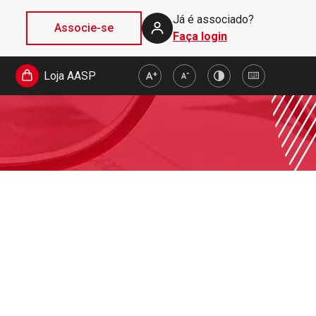
Já é associado?
Associe-se
Faça login
Loja AASP