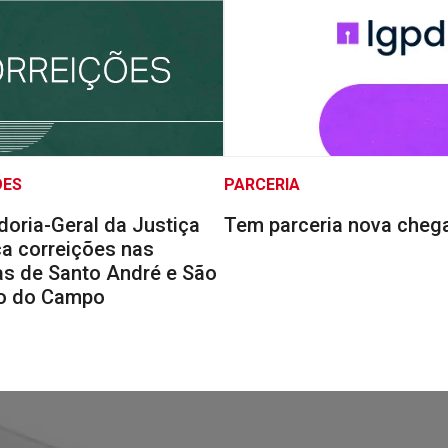
ÕES
PARCERIA
doria-Geral da Justiça
Tem parceria nova cheg
a correições nas
s de Santo André e São
o do Campo