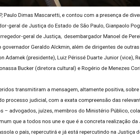
P, Paulo Dimas Mascaretti, e contou com a presença de dive
or-geral de Justiça do Estado de São Paulo, Gianpaolo Pog
regedor-geral de Justiça, desembargador Manoel de Pereir
o governador Geraldo Alckmin, além de dirigentes de outra
n Adamek (presidente), Luiz Périssé Duarte Junior (vice), R
onassa Bucker (diretora cultural) e Rogério de Menezes Cori
eridos transmitiram a mensagem, altamente positiva, sobr
 do processo judicial, com a exata compreensão das relevan
s – advogados, juízes, membros do Ministério Público, cola
omum que a todos nos une e que é a concreta realização da 
assola o país, repercutirá e já está repercutindo na Justi