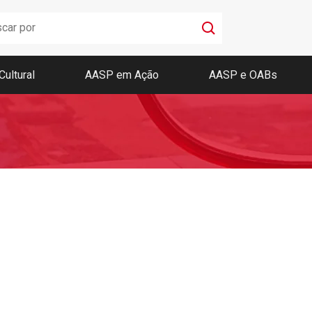
Cultural
AASP em Ação
AASP e OABs
Boletim AASP
Coleção de Códigos de Bolso
Revista da AASP