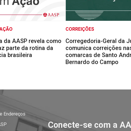
 AÇÃO
CORREIÇÕES
a da AASP revela como
Corregedoria-Geral da J
faz parte da rotina da
comunica correições na
a brasileira
comarcas de Santo Andr
Bernardo do Campo
 e Endereços
Conecte-se com a A
ASP