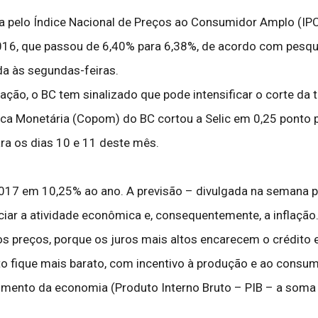
a pelo Índice Nacional de Preços ao Consumidor Amplo (IPC
 2016, que passou de 6,40% para 6,38%, de acordo com pesq
ada às segundas-feiras.
ão, o BC tem sinalizado que pode intensificar o corte da ta
ica Monetária (Copom) do BC cortou a Selic em 0,25 ponto 
a os dias 10 e 11 deste mês.
rá 2017 em 10,25% ao ano. A previsão – divulgada na semana
ciar a atividade econômica e, consequentemente, a inflaçã
nos preços, porque os juros mais altos encarecem o crédit
ito fique mais barato, com incentivo à produção e ao consum
scimento da economia (Produto Interno Bruto – PIB – a soma 