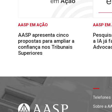
AASP EM AÇÃO
AASP EM
AASP apresenta cinco
Pesquis
propostas para ampliar a
a IA já 
confiança nos Tribunais
Advocaci
Superiores
Telefones
Sobre a A