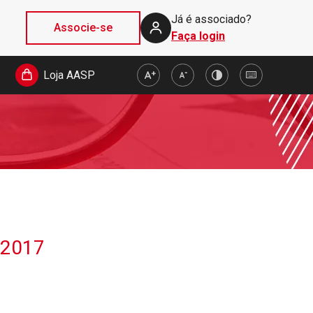
Já é associado?
Associe-se
Faça login
Loja AASP
a 2017