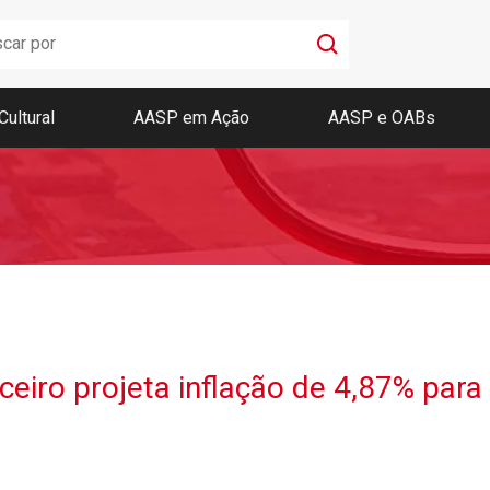
Cultural
AASP em Ação
AASP e OABs
Boletim AASP
Coleção de Códigos de Bolso
Revista da AASP
ceiro projeta inflação de 4,87% par