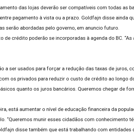
amento das lojas deverão ser compatíveis com todas as ban
ntre pagamento à vista ou a prazo. Goldfajn disse ainda q
tas serão abordadas pelo governo, em anuncio futuro.
o de crédito poderão se incorporadas à agenda do BC. “As 
ão a ser usados para forçar a redução das taxas de juros, 
 com os privados para reduzir o custo de crédito ao longo
básicos quanto os juros bancários. Queremos chegar de for
eira, está aumentar o nível de educação financeira da popu
mplo. “Queremos munir esses cidadãos com conhecimento t
 Goldfajn disse também que está trabalhando com entidade