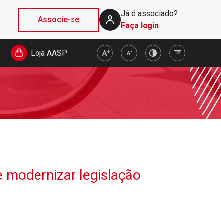
Já é associado?
Associe-se
Faça login
Loja AASP
e modernizar legislação