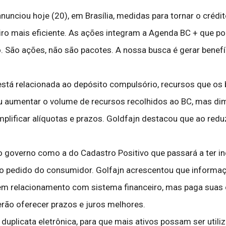
anunciou hoje (20), em Brasília, medidas para tornar o créd
ceiro mais eficiente. As ações integram a Agenda BC + que 
São ações, não são pacotes. A nossa busca é gerar benefíc
está relacionada ao depósito compulsório, recursos que os
ou aumentar o volume de recursos recolhidos ao BC, mas di
implificar alíquotas e prazos. Goldfajn destacou que ao reduz
 governo como a do Cadastro Positivo que passará a ter i
 o pedido do consumidor. Golfajn acrescentou que informaçõ
em relacionamento com sistema financeiro, mas paga suas co
erão oferecer prazos e juros melhores.
duplicata eletrônica, para que mais ativos possam ser util