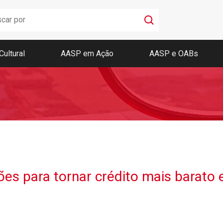
Cultural
AASP em Ação
AASP e OABs
Boletim AASP
Coleção de Códigos de Bolso
Revista da AASP
ões para tornar crédito mais barato 