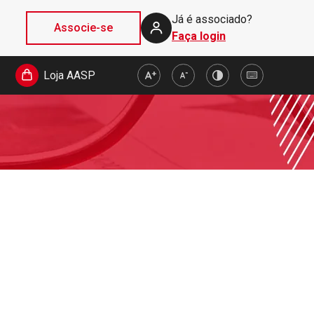
Já é associado?
Associe-se
Faça login
Loja AASP