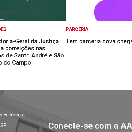
ÕES
PARCERIA
doria-Geral da Justiça
Tem parceria nova cheg
a correições nas
s de Santo André e São
o do Campo
 e Endereços
Conecte-se com a A
ASP