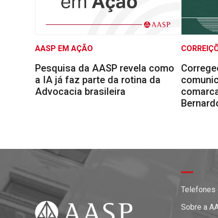
AASP EM AÇÃO
CORREIÇ
Pesquisa da AASP revela como
Correge
a IA já faz parte da rotina da
comunic
Advocacia brasileira
comarca
Bernard
Telefones
Sobre a A