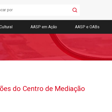
Cultural
AASP em Ação
AASP e OABs
Boletim AASP
Coleção de Códigos de Bolso
Revista da AASP
ções do Centro de Mediação