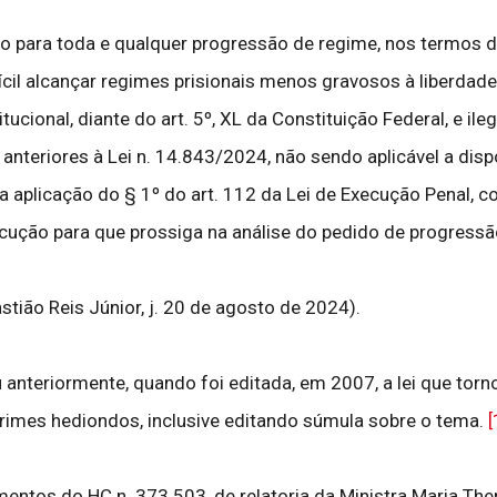
o para toda e qualquer progressão de regime, nos termos da
fícil alcançar regimes prisionais menos gravosos à liberdade
ucional, diante do art. 5º, XL da Constituição Federal, e ile
anteriores à Lei n. 14.843/2024, não sendo aplicável a dis
a aplicação do § 1º do art. 112 da Lei de Execução Penal, 
cução para que prossiga na análise do pedido de progressã
tião Reis Júnior, j. 20 de agosto de 2024).
iu anteriormente, quando foi editada, em 2007, a lei que to
imes hediondos, inclusive editando súmula sobre o tema.
[
gamentos do HC n. 373.503, de relatoria da Ministra Maria Th