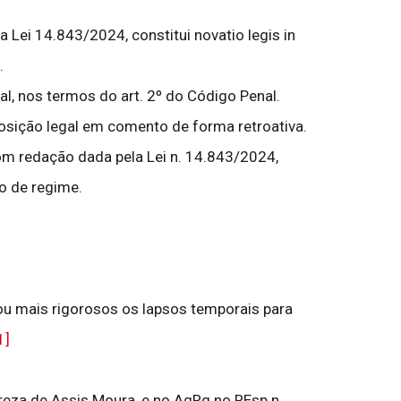
 Lei 14.843/2024, constitui novatio legis in
.
gal, nos termos do art. 2º do Código Penal.
posição legal em comento de forma retroativa.
com redação dada pela Lei n. 14.843/2024,
o de regime.
rnou mais rigorosos os lapsos temporais para
1]
ereza de Assis Moura, e no AgRg no REsp n.