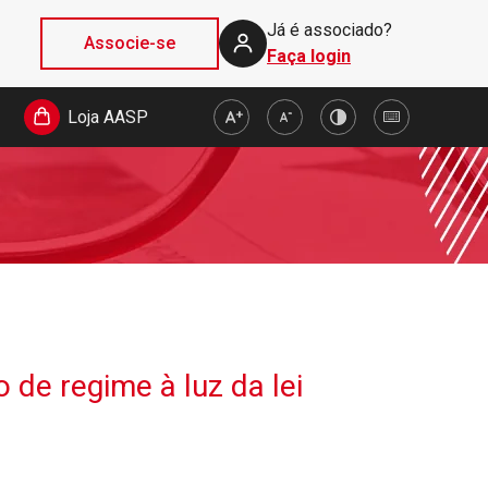
Já é associado?
Associe-se
Faça login
Loja AASP
 de regime à luz da lei