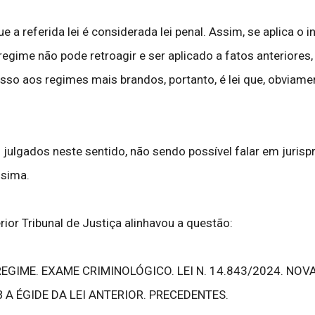
 a referida lei é considerada lei penal. Assim, se aplica o ins
gime não pode retroagir e ser aplicado a fatos anteriores,
cesso aos regimes mais brandos, portanto, é lei que, obviam
ui julgados neste sentido, não sendo possível falar em juri
ssima.
or Tribunal de Justiça alinhavou a questão:
IME. EXAME CRIMINOLÓGICO. LEI N. 14.843/2024. NOVAT
A ÉGIDE DA LEI ANTERIOR. PRECEDENTES.