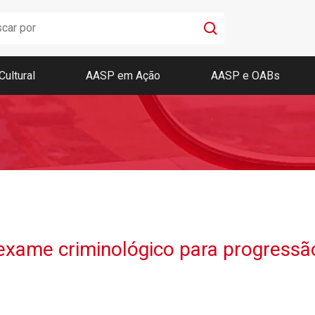
Cultural
AASP em Ação
AASP e OABs
Boletim AASP
Coleção de Códigos de Bolso
Revista da AASP
exame criminológico para progressão