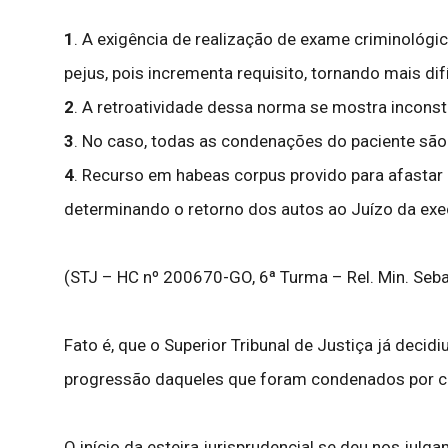
1
. A exigência de realização de exame criminológic
pejus, pois incrementa requisito, tornando mais di
2
. A retroatividade dessa norma se mostra inconstit
3
. No caso, todas as condenações do paciente são 
4
. Recurso em habeas corpus provido para afastar 
determinando o retorno dos autos ao Juízo da exe
(STJ – HC nº 200670-GO, 6ª Turma – Rel. Min. Sebas
Fato é, que o Superior Tribunal de Justiça já decid
progressão daqueles que foram condenados por cr
O início da esteira jurisprudencial se deu nos jul