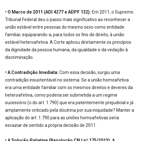
• O Marco de 2011 (ADI 4277 e ADPF 132):
Em 2011, o Supremo
Tribunal Federal deu o passo mais significativo ao reconhecer a
união estável entre pessoas do mesmo sexo como entidade
familiar, equiparando-a, para todos os fins de direito, à união
estável heteroafetiva. A Corte aplicou diretamente os princípios
da dignidade da pessoa humana, da igualdade e da vedação à
discriminação.
• A Contradição Imediata:
Com essa decisão, surgiu uma
contradição insustentável no sistema. Se a união homoafetiva
era uma entidade familiar com os mesmos direitos e deveres da
heteroafetiva, como poderia ser submetida a um regime
sucessório (o do art. 1.790) que era patentemente prejudicial e já
amplamente criticado pela doutrina por sua iniquidade? Manter a
aplicação do art. 1.790 para as uniões homoafetivas seria
esvaziar de sentido a própria decisão de 2011.
• A Solução Paliativa (Resolução CNJ nº 175/2013):
A