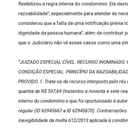
flexibilizou a regra interna do condomínio. Ela de
razoabilidade”, especialmente para atender às nec
considerou que a falta de uma notificação prévia t
dignidade da pessoa humana”, além de contribuir p
que o Judiciário não vê esses casos como uma si
“JUIZADO ESPECIAL CÍVEL. RECURSO INOMINADO.
CONDIÇÃO ESPECIAL. PRINCÍPIO DA RAZOABILIDA
PROVIDO. 1. Trata-se de recurso interposto pelo réu 
quantia de R$ 397,69 (trezentos e noventa e sete re
interno do condomínio e que foi oportunizado à auto
regular (ID 62945667 a ID 62945670). Contrarrazões
inexigibilidade da multa 612/2013 aplicada à condô