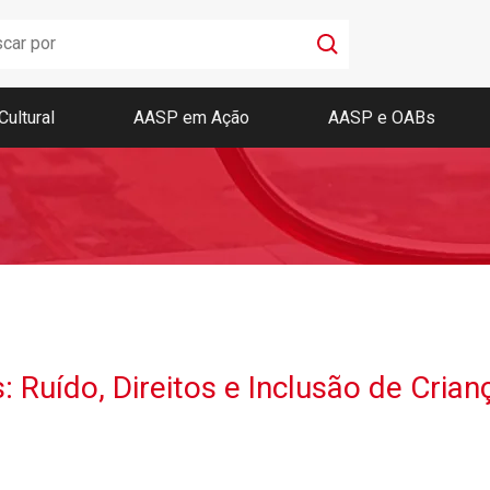
Cultural
AASP em Ação
AASP e OABs
Boletim AASP
Coleção de Códigos de Bolso
Revista da AASP
 Ruído, Direitos e Inclusão de Cria