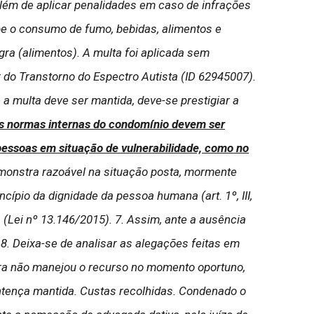
lém de aplicar penalidades em caso de infrações
íbe o consumo de fumo, bebidas, alimentos e
egra (alimentos). A multa foi aplicada sem
or do Transtorno do Espectro Autista (ID 62945007).
a multa deve ser mantida, deve-se prestigiar a
as normas internas do condomínio devem ser
 pessoas em situação de vulnerabilidade, como no
monstra razoável na situação posta, mormente
cípio da dignidade da pessoa humana (art. 1º, III,
 (Lei nº 13.146/2015). 7. Assim, ante a ausência
 8. Deixa-se de analisar as alegações feitas em
tora não manejou o recurso no momento oportuno,
ntença mantida. Custas recolhidas. Condenado o