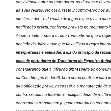
convivência entre os moradores, os direitos e deve
às suas regras. No caso, resta incontroverso nos au
similares dentro do salão de jogos e que o filho da r
notificação prévia, conforme previsto no regimento in
Assim, muito embora o recorrente afirme que o regim
decisão do Juízo a quo que flexibilizou a regra intern
interpretadas e aplicadas à luz do princípio da raz
caso de portadores de Transtorno do Espectro Autis
considerando que a infração diz respeito ao consumo d
da Constituição Federal), bem como contribui para i
de notificação prévia, necessária a manutenção da s
contrarrazões no tocante à inexigibilidade da multa
ocorrendo o trânsito em julgado material no tocan