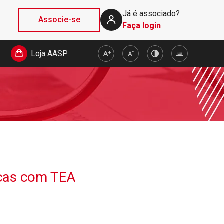
Já é associado?
Associe-se
Faça login
Loja AASP
nças com TEA