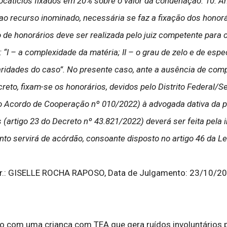
catícios fixados em 20% sobre o valor da condenação. 10. An
ao recurso inominado, necessária se faz a fixação dos honorár
ão de honorários deve ser realizada pelo juiz competente par
 “I – a complexidade da matéria; II – o grau de zelo e de espec
iaridades do caso”. No presente caso, ante a ausência de com
to, fixam-se os honorários, devidos pelo Distrito Federal/Sej
do Acordo de Cooperação nº 010/2022) à advogada dativa da p
s (artigo 23 do Decreto nº 43.821/2022) deverá ser feita pela 
to servirá de acórdão, consoante disposto no artigo 46 da Lei
: GISELLE ROCHA RAPOSO, Data de Julgamento: 23/10/202
o com uma criança com TEA que gera ruídos involuntários 