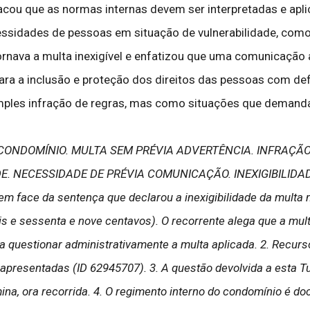
stacou que as normas internas devem ser interpretadas e apl
essidades de pessoas em situação de vulnerabilidade, como
ornava a multa inexigível e enfatizou que uma comunicação an
ara a inclusão e proteção dos direitos das pessoas com def
mples infração de regras, mas como situações que demanda
 CONDOMÍNIO. MULTA SEM PRÉVIA ADVERTÊNCIA. INFRAÇÃ
DE. NECESSIDADE DE PRÉVIA COMUNICAÇÃO. INEXIGIBILID
em face da sentença que declarou a inexigibilidade da multa n
ais e sessenta e nove centavos). O recorrente alega que a mu
ra questionar administrativamente a multa aplicada. 2. Recurs
 apresentadas (ID 62945707). 3. A questão devolvida a esta T
mina, ora recorrida. 4. O regimento interno do condomínio é 