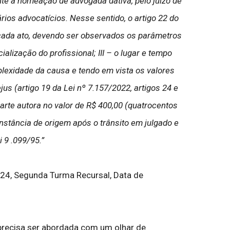
te a nomeação de advogada dativa, pelo juízo de
ios advocatícios. Nesse sentido, o artigo 22 do
a cada ato, devendo ser observados os parâmetros
ialização do profissional; III – o lugar e tempo
plexidade da causa e tendo em vista os valores
us (artigo 19 da Lei nº 7.157/2022, artigos 24 e
arte autora no valor de R$ 400,00 (quatrocentos
instância de origem após o trânsito em julgado e
 9 .099/95.”
4, Segunda Turma Recursal, Data de
precisa ser abordada com um olhar de