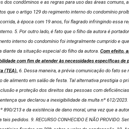
res dos condôminos e as regras para uso das áreas comuns, a
tos que o artigo 129 do regimento interno do condomínio pro
ecorrida, à época com 19 anos, foi flagrado infringindo essa r
terno. 5. Por outro lado, é fato que o filho da autora é portad
ento interno do condomínio foi integralmente cumprido e que 
a diante da situação especial do filho da autora.
Com efeito, 
oabilidade com fim de atender às necessidades específicas de
ta (TEA).
6. Dessa maneira, a prévia comunicação do fato se 
e alimento em salão de festa. Tal alternativa prestigia o prin
nclusão e proteção dos direitos das pessoas com deficiências
entença que declarou a inexigibilidade da multa nº 612/2023.
 nº 890/213 e da existência de dano moral, uma vez que a au
te a tais pedidos. 9. RECURSO CONHECIDO E NÃO PROVIDO. Se