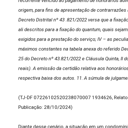
recorrente vencido ao pagamento de honorários advo
origem, para fins de apresentação de contrarrazões 
Decreto Distrital nº 43 .821/2022 versa que a fixaç
ali descritos para a fixação do quantum, quais sejam:
exigidos para a prestação do serviço; IV – as pecul
máximos constantes na tabela anexa do referido Decre
25 do Decreto nº 43.821/2022 e Cláusula Quinta, II 
reais). A emissão da certidão relativa aos honorário
respectiva baixa dos autos. 11. A súmula de julgamen
(TJ-DF 07226102520238070007 1934626, Relator.
Publicação: 28/10/2024)
Diante desse cenário, a situação em um condomíni