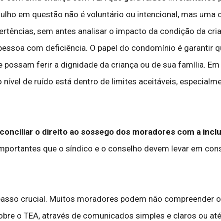
ulho em questão não é voluntário ou intencional, mas uma
ertências, sem antes analisar o impacto da condição da cr
 à pessoa com deficiência. O papel do condomínio é garanti
e possam ferir a dignidade da criança ou de sua família. E
o nível de ruído está dentro de limites aceitáveis, especial
ciliar o direito ao sossego dos moradores com a inclus
mportantes que o síndico e o conselho devem levar em con
asso crucial. Muitos moradores podem não compreender o 
re o TEA, através de comunicados simples e claros ou até