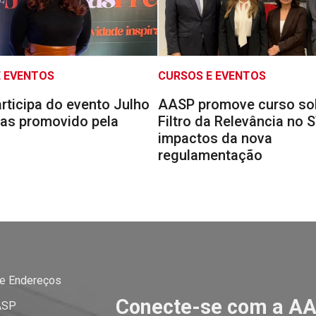
E EVENTOS
CURSOS E EVENTOS
rticipa do evento Julho
AASP promove curso so
tas promovido pela
Filtro da Relevância no 
impactos da nova
regulamentação
 e Endereços
Conecte-se com a A
ASP