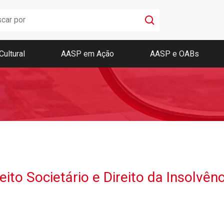
Cultural
AASP em Ação
AASP e OABs
Boletim AASP
Coleção de Códigos de Bolso
Revista da AASP
to Societário e Direito da Insolvênc