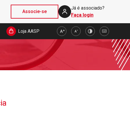
Já é associado?
Associe-se
Faça login
Loja AASP
ia