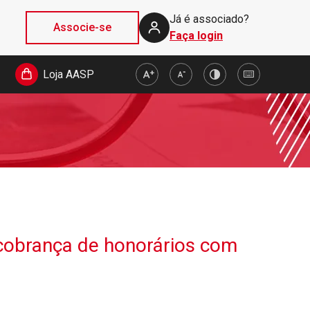
Já é associado?
Associe-se
Faça login
Loja AASP
 cobrança de honorários com