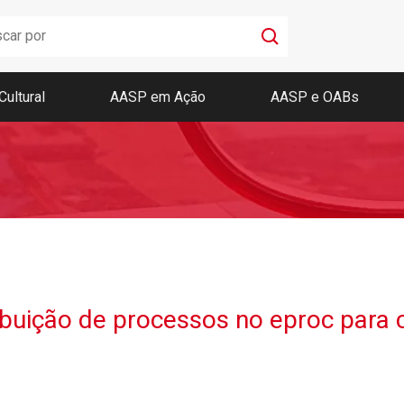
Cultural
AASP em Ação
AASP e OABs
Boletim AASP
Coleção de Códigos de Bolso
Revista da AASP
ribuição de processos no eproc para