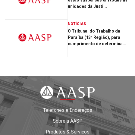
estão suspensas em todas as
unidades da Justi...
NOTÍCIAS
O Tribunal do Trabalho da
Paraíba (13ª Região), para
cumprimento de determina...
Telefones e Endereços
Sobre a AASP
Produtos & Serviços