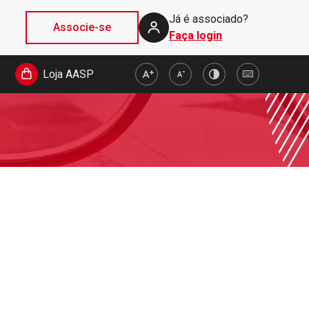
Já é associado?
Associe-se
Faça login
Loja AASP