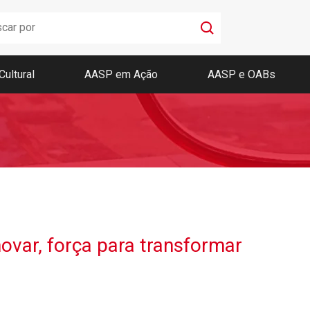
Cultural
AASP em Ação
AASP e OABs
Boletim AASP
Coleção de Códigos de Bolso
Revista da AASP
ovar, força para transformar