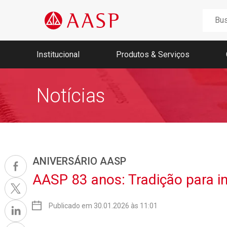
Buscar
por:
Institucional
Produtos & Serviços
Notícias
Nossa história
Memória AASP
Missão, Visão e Valores
Fundadores
Conselho, Diretoria e Ex-Presidentes
Agenda da Unidade Móvel 2026
ANIVERSÁRIO AASP
AASP 83 anos: Tradição para in
Jucesp
Publicado em 30.01.2026 às 11:01
Receita Federal
Portal Regularize
SEFAZ